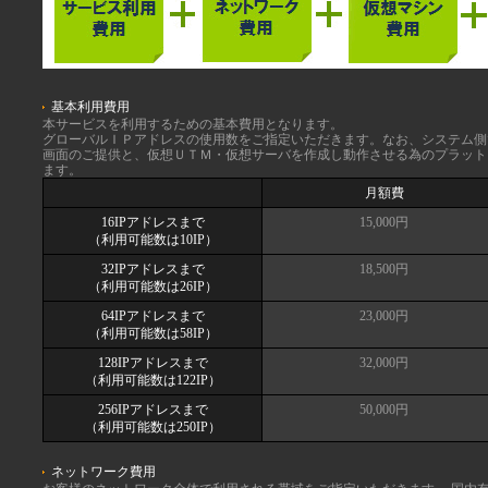
基本利用費用
本サービスを利用するための基本費用となります。
グローバルＩＰアドレスの使用数をご指定いただきます。なお、システム側
画面のご提供と、仮想ＵＴＭ・仮想サーバを作成し動作させる為のプラット
ます。
月額費
16IPアドレスまで
15,000円
（利用可能数は10IP）
32IPアドレスまで
18,500円
（利用可能数は26IP）
64IPアドレスまで
23,000円
（利用可能数は58IP）
128IPアドレスまで
32,000円
（利用可能数は122IP）
256IPアドレスまで
50,000円
（利用可能数は250IP）
ネットワーク費用