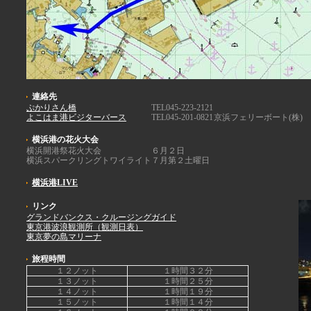
連絡先
ぷかりさん橋
TEL045-223-2121
よこはま港ビジターバース
TEL045-201-0821
京浜フェリーボート(株)
横浜港の花火大会
横浜開港祭花火大会
６月２日
横浜スパークリングトワイライト
７月第２土曜日
横浜港LIVE
リンク
グランドバンクス・クルージングガイド
東京港波浪観測所（観測日表）
東京夢の島マリーナ
旅程時間
１２ノット
１時間３２分
１３ノット
１時間２５分
１４ノット
１時間１９分
１５ノット
１時間１４分