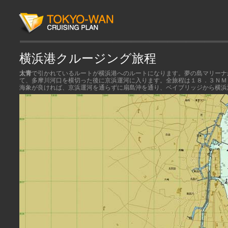
横浜港クルージング旅程
太青
で引かれているルートが横浜港へのルートになります。夢の島マリーナ
て、多摩川河口を横切った後に京浜運河に入ります。全旅程は１８．３ＮＭ
海象が良ければ、京浜運河を通らずに扇島沖を通り、ベイブリッジから横浜